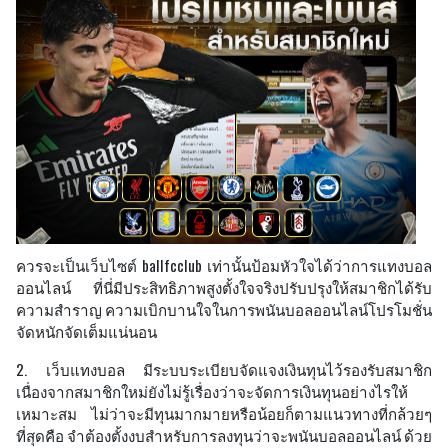
ควรจะเป็นเว็บไซต์ ballfcclub เท่านั้นป้อมหัวใจได้ว่าการแทงบอล
ออนไลน์ ที่นี่มีประสิทธิภาพสูงตั้งใจจริงปรับปรุงให้สมาชิกได้รับ
ความสำราญ ความเบิกบานใจในการพนันบอลออนไลน์โปรโมชั่น
จัดหนักจัดเต็มแน่นอน
2. เว็บแทงบอล มีระบบระเบียบจัดแจงเงินทุนไว้รองรับสมาชิก
เนื่องจากสมาชิกใหม่ยังไม่รู้เรื่องว่าจะจัดการเงินทุนอย่างไรให้
เหมาะสม ไม่ว่าจะมีทุนมากมายหรือน้อยก็ตามแนวทางที่กล้วยๆ
ที่สุดคือ จำต้องตั้งงบสำหรับการลงทุนว่าจะพนันบอลออนไลน์ ด้วย