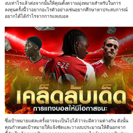
งบเท่าไรแล้วต่อจากนั้นให้คุณตั้งความมุ่งหมายสำหรับในการ
ลงทุนครั้งนี้ว่าอยากอะไรตัวอย่างเช่นอยากศึกษาหาประสบการณ์
อยากได้ได้กำไรจากการแทงบอล
ซึ่งเป้าหมายแต่ละครั้งอาจจะเป็นไปได้ว่าจะมีความต่างกัน ดังนั้น
คุณกำหนดเป้าหมายให้แจ้งชัดและวางงบประมาณให้ดีนอกจาก