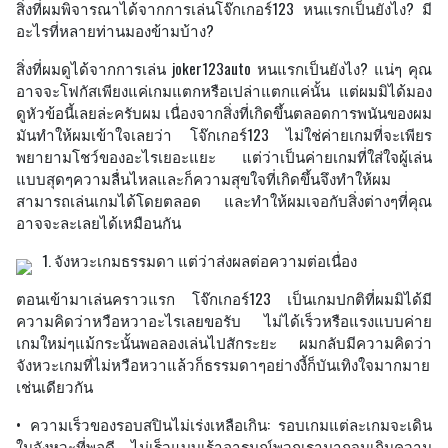
สิ่งที่ผมพิจารณาได้จากการเล่นโจ๊กเกอร์123 หนแรกเป็นยังไง? มี
อะไรที่หลายท่านมองข้ามบ้าง?
สิ่งที่ผมดูได้จากการเล่น joker123auto หนแรกเป็นยังไง? แน่ๆ คุณ
อาจจะโฟกัสเพียงแค่เกมแตกหรือเปล่าแตกแค่นั้น แต่ผมมิได้มอง
ดูหัวข้อนี้เลยล่ะครับผม เนื่องจากสิ่งที่เกิดขึ้นตลอดการพนันของผม
มันทำให้ผมเข้าใจเลยว่า โจ๊กเกอร์123 ไม่ใช่ค่ายเกมที่จะเพียร
พยายามโชว์ของอะไรเยอะแยะ แต่ว่าเป็นค่ายเกมที่ใส่ใจผู้เล่น
แบบสุดๆความลื่นไหลและก็ความสุขใจที่เกิดขึ้นจึงทำให้ผม
สามารถเล่นเกมได้โดยตลอด และทำให้ผมเจอกับสิ่งต่างๆที่คุณ
อาจจะละเลยได้เหมือนกัน
1. จังหวะเกมธรรมดา แต่ว่าส่งผลต่อความต่อเนื่อง
ตอนเข้ามาเล่นคราวแรก โจ๊กเกอร์123 เป็นเกมปกติที่ผมมิได้มี
ความคิดว่าหวือหวาอะไรเลยขอรับ ไม่ได้เร็วหรือแรงแบบค่าย
เกมใหม่ๆแม้กระนั้นพอลองเล่นไปสักระยะ ผมกลับมีความคิดว่า
จังหวะเกมที่ไม่หวือหวาแล้วก็ธรรมดาๆอย่างงี้ก็บันเทิงใจมากมาย
เช่นเดียวกัน
• ความเร็วของรอบสปินไม่เร่งเหลือเกิน: รอบเกมแต่ละเกมจะเดิน
ในจังหวะที่พอดี ไม่เร็วแบบเร้าอารมณ์พวกเรามากจนเกินความ