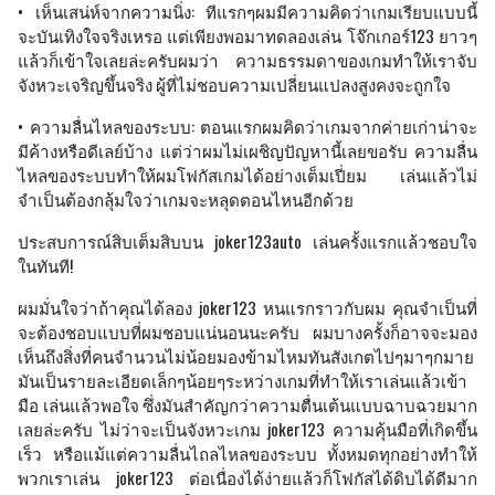
• เห็นเสน่ห์จากความนิ่ง: ทีแรกๆผมมีความคิดว่าเกมเรียบแบบนี้
จะบันเทิงใจจริงเหรอ แต่เพียงพอมาทดลองเล่น โจ๊กเกอร์123 ยาวๆ
แล้วก็เข้าใจเลยล่ะครับผมว่า ความธรรมดาของเกมทำให้เราจับ
จังหวะเจริญขึ้นจริง ผู้ที่ไม่ชอบความเปลี่ยนแปลงสูงคงจะถูกใจ
• ความลื่นไหลของระบบ: ตอนแรกผมคิดว่าเกมจากค่ายเก่าน่าจะ
มีค้างหรือดีเลย์บ้าง แต่ว่าผมไม่เผชิญปัญหานี้เลยขอรับ ความลื่น
ไหลของระบบทำให้ผมโฟกัสเกมได้อย่างเต็มเปี่ยม เล่นแล้วไม่
จำเป็นต้องกลุ้มใจว่าเกมจะหลุดตอนไหนอีกด้วย
ประสบการณ์สิบเต็มสิบบน joker123auto เล่นครั้งแรกแล้วชอบใจ
ในทันที!
ผมมั่นใจว่าถ้าคุณได้ลอง joker123 หนแรกราวกับผม คุณจำเป็นที่
จะต้องชอบแบบที่ผมชอบแน่นอนนะครับ ผมบางครั้งก็อาจจะมอง
เห็นถึงสิ่งที่คนจำนวนไม่น้อยมองข้ามไหมทันสังเกตไปๆมาๆกมาย
มันเป็นรายละเอียดเล็กๆน้อยๆระหว่างเกมที่ทำให้เราเล่นแล้วเข้า
มือ เล่นแล้วพอใจ ซึ่งมันสำคัญกว่าความตื่นเต้นแบบฉาบฉวยมาก
เลยล่ะครับ ไม่ว่าจะเป็นจังหวะเกม joker123 ความคุ้นมือที่เกิดขึ้น
เร็ว หรือแม้แต่ความลื่นไถลไหลของระบบ ทั้งหมดทุกอย่างทำให้
พวกเราเล่น joker123 ต่อเนื่องได้ง่ายแล้วก็โฟกัสได้ดิบได้ดีมาก