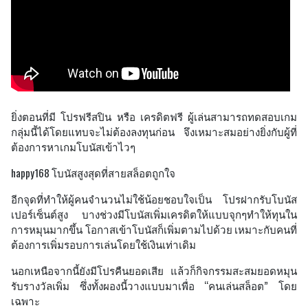
ยิ่งตอนที่มี โปรฟรีสปิน หรือ เครดิตฟรี ผู้เล่นสามารถทดสอบเกม
กลุ่มนี้ได้โดยแทบจะไม่ต้องลงทุนก่อน จึงเหมาะสมอย่างยิ่งกับผู้ที่
ต้องการหาเกมโบนัสเข้าไวๆ
happy168 โบนัสสูงสุดที่สายสล็อตถูกใจ
อีกจุดที่ทำให้ผู้คนจำนวนไม่ใช้น้อยชอบใจเป็น โปรฝากรับโบนัส
เปอร์เซ็นต์สูง บางช่วงมีโบนัสเพิ่มเครดิตให้แบบจุกๆทำให้ทุนใน
การหมุนมากขึ้น โอกาสเข้าโบนัสก็เพิ่มตามไปด้วย เหมาะกับคนที่
ต้องการเพิ่มรอบการเล่นโดยใช้เงินเท่าเดิม
นอกเหนือจากนี้ยังมีโปรคืนยอดเสีย แล้วก็กิจกรรมสะสมยอดหมุน
รับรางวัลเพิ่ม ซึ่งทั้งผองนี้วางแบบมาเพื่อ “คนเล่นสล็อต” โดย
เฉพาะ