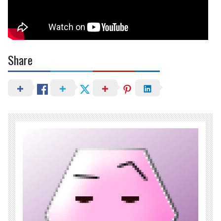
Share