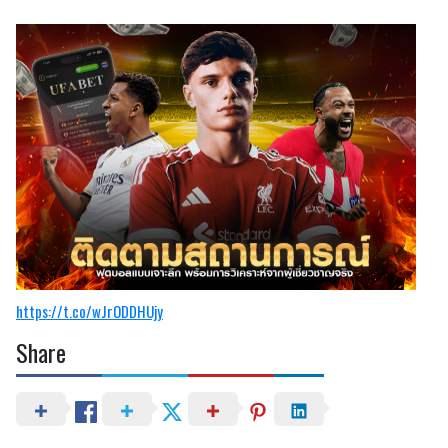
https://t.co/wJrODDHUjy
Share