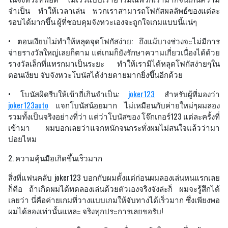
จำเป็น ทำให้เวลาเล่น พวกเราสามารถโฟกัสผลลัพธ์ของแต่ละ
รอบได้มากขึ้น ผู้ที่ชอบคุมจังหวะเองจะถูกใจเกมแบบนี้แน่ๆ
• ตอนเงียบไม่ทำให้หลุดจุดโฟกัสง่าย: ถึงแม้บางช่วงจะไม่มีการ
จ่ายรางวัลใหญ่เลยก็ตาม แต่เกมก็ยังรักษาความเกี่ยวเนื่องได้ด้วย
รางวัลเล็กที่แทรกมาเป็นระยะ ทำให้เรามิได้หลุดโฟกัสง่ายๆใน
ตอนเงียบ จับจังหวะโบนัสได้ง่ายดายมากยิ่งขึ้นอีกด้วย
• โบนัสผิดรีบให้เข้าถี่เกินจำเป็น:
joker123
สำหรับผู้ที่มองว่า
joker123auto
แจกโบนัสน้อยมาก ไม่เหมือนกับค่ายใหม่ๆผมลอง
รวมทั้งเป็นจริงอย่างที่ว่า แต่ว่าโบนัสของ โจ๊กเกอร์123 แต่ละครั้งที่
เข้ามา ผมบอกเลยว่าแจกหนักจนกระทั่งผมไม่สนใจแล้วว่ามา
บ่อยไหม
2. ความคุ้นมือเกิดขึ้นเร็วมาก
สิ่งที่แฟนคลับ joker123 บอกกับผมตั้งแต่ก่อนผมลองเล่นหนแรกเลย
ก็คือ ถ้าเกิดผมได้ทดลองเล่นด้วยตัวเองจริงจังล่ะก็ ผมจะรู้สึกได้
เลยว่า นี่คือค่ายเกมที่วางแบบเกมให้จับทางได้เร็วมาก ซึ่งเพียงพอ
ผมได้ลองเท่านั้นแหละ จริงทุกประการเลยขอรับ!