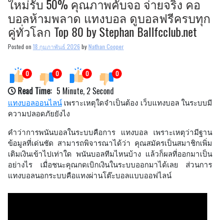
ใหม่รับ 50% คุณภาพคับจอ จ่ายจริง คอ
บอลห้ามพลาด แทงบอล ดูบอลฟรีครบทุก
คู่ทั่วโลก Top 80 by Stephan Ballfcclub.net
Posted on
18 กุมภาพันธ์ 2026
by
Nathan Cooper
0
0
0
0
Read Time:
5 Minute, 2 Second
แทงบอลออนไลน์
เพราะเหตุใดจำเป็นต้อง เว็บแทงบอล ในระบบมี
ความปลอดภัยยังไง
คำว่าการพนันบอลในระบบคือการ แทงบอล เพราะเหตุว่ามีฐาน
ข้อมูลที่เด่นชัด สามารถพิจารณาได้ว่า คุณสมัครเป็นสมาชิกเพิ่ม
เติมเงินเข้าไปเท่าใด พนันบอลทีมไหนบ้าง แล้วก็ผลที่ออกมาเป็น
อย่างไร เมื่อชนะคุณกดเบิกเงินในระบบออกมาได้เลย ส่วนการ
แทงบอลนอกระบบคือแทงผ่านโต๊ะบอลแบบออฟไลน์