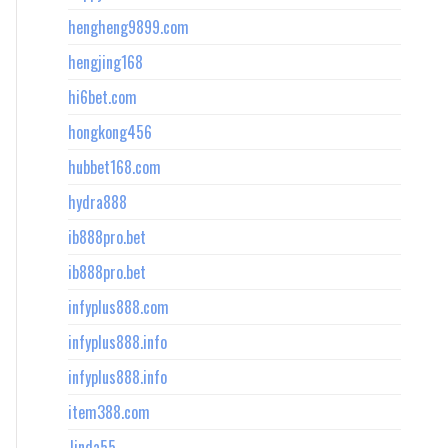
hengheng9899.com
hengjing168
hi6bet.com
hongkong456
hubbet168.com
hydra888
ib888pro.bet
ib888pro.bet
infyplus888.com
infyplus888.info
infyplus888.info
item388.com
Jinda55