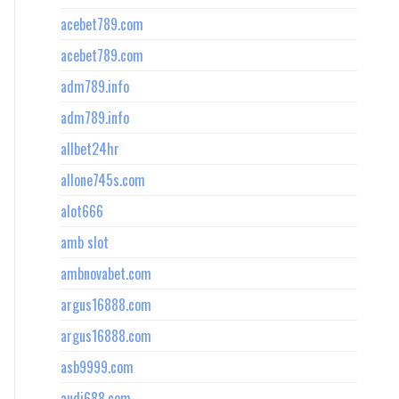
acebet789.com
acebet789.com
adm789.info
adm789.info
allbet24hr
allone745s.com
alot666
amb slot
ambnovabet.com
argus16888.com
argus16888.com
asb9999.com
audi688.com