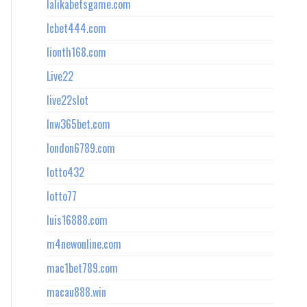
lalikabetsgame.com
lcbet444.com
lionth168.com
Live22
live22slot
lnw365bet.com
london6789.com
lotto432
lotto77
luis16888.com
m4newonline.com
mac1bet789.com
macau888.win