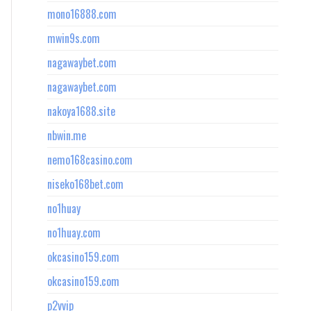
mono16888.com
mwin9s.com
nagawaybet.com
nagawaybet.com
nakoya1688.site
nbwin.me
nemo168casino.com
niseko168bet.com
no1huay
no1huay.com
okcasino159.com
okcasino159.com
p2vvip