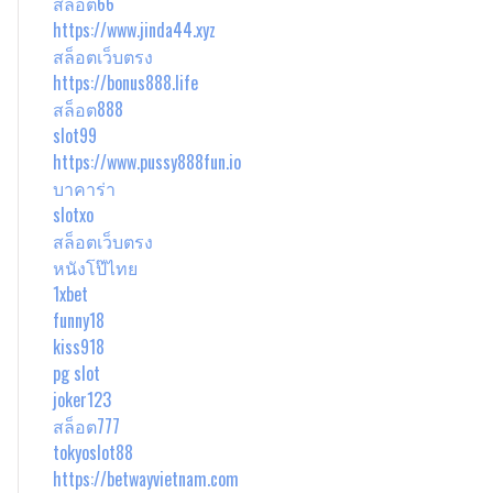
สล็อต66
https://www.jinda44.xyz
สล็อตเว็บตรง
https://bonus888.life
สล็อต888
slot99
https://www.pussy888fun.io
บาคาร่า
slotxo
สล็อตเว็บตรง
หนังโป๊ไทย
1xbet
funny18
kiss918
pg slot
joker123
สล็อต777
tokyoslot88
https://betwayvietnam.com