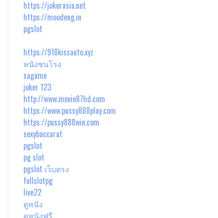
https://jokerasia.net
https://moodeng.in
pgslot
https://918kissauto.xyz
หนังชนโรง
sagame
joker 123
http://www.movie87hd.com
https://www.pussy888play.com
https://pussy888win.com
sexybaccarat
pgslot
pg slot
pgslot เว็บตรง
fullslotpg
live22
ดูหนัง
ดูหนังฟรี