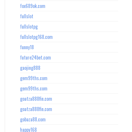
fox689ok.com
fullslot
fullslotpg
fullslotpg168.com
funny18
future24bet.com
gaojing888
gem99ths.com
gem99ths.com
goatza888fin.com
goatza888fin.com
gobaza88.com
happy168