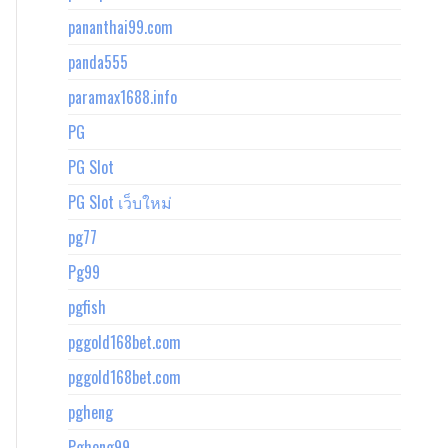
pananthai99.com
panda555
paramax1688.info
PG
PG Slot
PG Slot เว็บใหม่
pg77
Pg99
pgfish
pggold168bet.com
pggold168bet.com
pgheng
Pgheng99