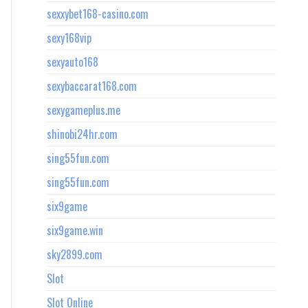
sexxybet168-casino.com
sexy168vip
sexyauto168
sexybaccarat168.com
sexygameplus.me
shinobi24hr.com
sing55fun.com
sing55fun.com
six9game
six9game.win
sky2899.com
Slot
Slot Online