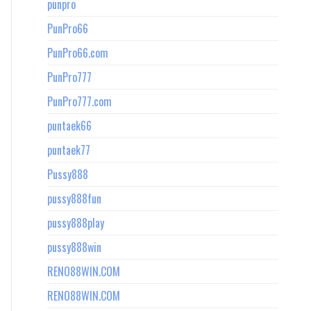
punpro
PunPro66
PunPro66.com
PunPro777
PunPro777.com
puntaek66
puntaek77
Pussy888
pussy888fun
pussy888play
pussy888win
RENO88WIN.COM
RENO88WIN.COM