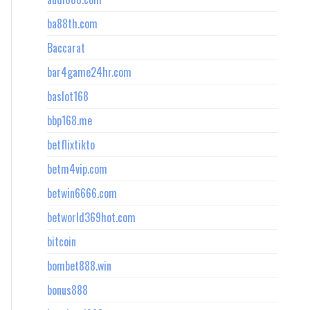
ba88th.com
Baccarat
bar4game24hr.com
baslot168
bbp168.me
betflixtikto
betm4vip.com
betwin6666.com
betworld369hot.com
bitcoin
bombet888.win
bonus888