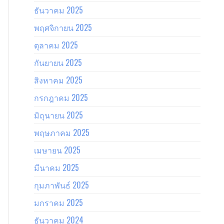
ธันวาคม 2025
พฤศจิกายน 2025
ตุลาคม 2025
กันยายน 2025
สิงหาคม 2025
กรกฎาคม 2025
มิถุนายน 2025
พฤษภาคม 2025
เมษายน 2025
มีนาคม 2025
กุมภาพันธ์ 2025
มกราคม 2025
ธันวาคม 2024