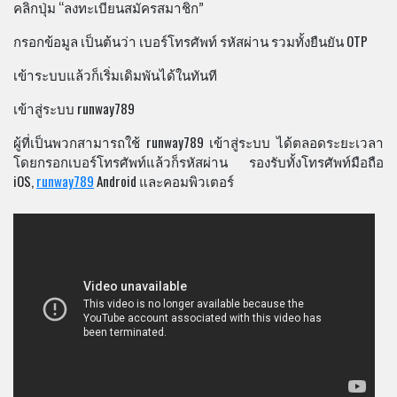
คลิกปุ่ม “ลงทะเบียนสมัครสมาชิก”
กรอกข้อมูล เป็นต้นว่า เบอร์โทรศัพท์ รหัสผ่าน รวมทั้งยืนยัน OTP
เข้าระบบแล้วก็เริ่มเดิมพันได้ในทันที
เข้าสู่ระบบ runway789
ผู้ที่เป็นพวกสามารถใช้ runway789 เข้าสู่ระบบ ได้ตลอดระยะเวลา
โดยกรอกเบอร์โทรศัพท์แล้วก็รหัสผ่าน รองรับทั้งโทรศัพท์มือถือ
iOS,
runway789
Android และคอมพิวเตอร์