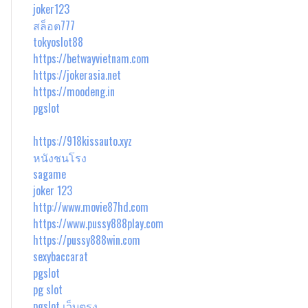
joker123
สล็อต777
tokyoslot88
https://betwayvietnam.com
https://jokerasia.net
https://moodeng.in
pgslot
https://918kissauto.xyz
หนังชนโรง
sagame
joker 123
http://www.movie87hd.com
https://www.pussy888play.com
https://pussy888win.com
sexybaccarat
pgslot
pg slot
pgslot เว็บตรง