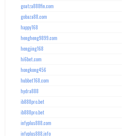
goatza888fin.com
gobaza88.com
happy168
hengheng9899.com
hengjing168
hi6bet.com
hongkong456
hubbet168.com
hydra888
ib888pro.bet
ib888pro.bet
infyplus888.com
infyplus888.info