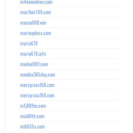
m4newonline.com
mac1bet789.com
macau888.win
marinapluss.com
mario678
mario678.info
medee989.com
meekin365day.com
mercyrosa168.com
mercyrosa168.com
mfj889xx.com
mia88th.com
mib555s.com