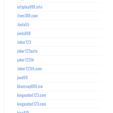
infyplus888.info
item388.com
Jinda55
jinda888
Joker123
joker123auto
joker123th
Joker123th.com
juad69
khumsup888.me
kingxxxbet123.com
kingxxxbet123.com
kiss918