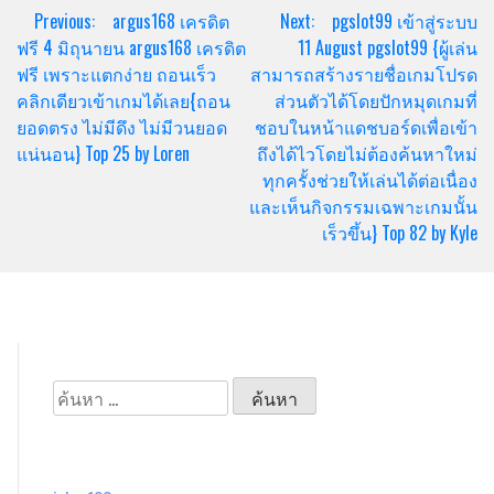
แนะแนว
Previous:
argus168 เครดิต
Next:
pgslot99 เข้าสู่ระบบ
เรื่อง
ฟรี 4 มิถุนายน argus168 เครดิต
11 August pgslot99 {ผู้เล่น
ฟรี เพราะแตกง่าย ถอนเร็ว
สามารถสร้างรายชื่อเกมโปรด
คลิกเดียวเข้าเกมได้เลย{ถอน
ส่วนตัวได้โดยปักหมุดเกมที่
ยอดตรง ไม่มีดึง ไม่มีวนยอด
ชอบในหน้าแดชบอร์ดเพื่อเข้า
แน่นอน} Top 25 by Loren
ถึงได้ไวโดยไม่ต้องค้นหาใหม่
ทุกครั้งช่วยให้เล่นได้ต่อเนื่อง
และเห็นกิจกรรมเฉพาะเกมนั้น
เร็วขึ้น} Top 82 by Kyle
ค้นหา
สำหรับ: