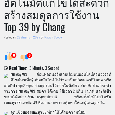
อัตโนมัติแก้ไขได้สะดวก
สร้างสมดุลการใช้งาน
Top 39 by Chang
Posted on
29 กันยายน 2025
by
Nathan Cooper
0
0
Read Time:
3 Minute, 3 Second
runway789 คือแพลตฟอร์มเกมเดิมพันออนไลน์ครบวงจรที่
ดีไซน์มาเพื่อผู้เล่นสมัยใหม่ ไม่ว่าจะเป็นสล็อต คาสิโนสด หรือ
เกมกีฬา ทุกสิ่งทุกอย่างถูกรวมไว้ภายในที่เดียว สมาชิกสามารถทำ
รายการ runway789 สมัคร ได้ง่าย ใช้เวลาไม่เกิน 1 นาที และก็เข้า
ระบบได้อย่างเร็วผ่านทุกอุปกรณ์ พร้อมทั้งยังมีโปรโมชั่น
runway789 เครดิตฟรี ที่คอยมอบความคุ้มค่าให้แก่ผู้เล่นทุกๆวัน
จุดแข็งของ runway789 ที่ทำให้ได้รับความนิยม