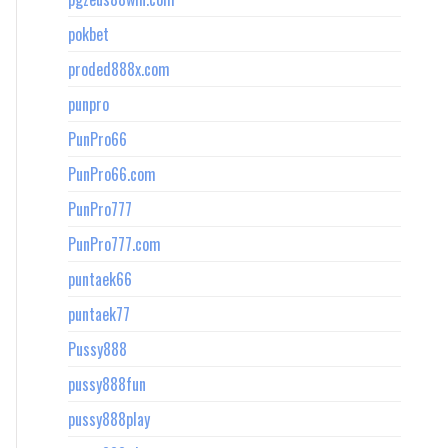
pokbet
proded888x.com
punpro
PunPro66
PunPro66.com
PunPro777
PunPro777.com
puntaek66
puntaek77
Pussy888
pussy888fun
pussy888play