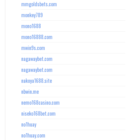
mmgoldsbets.com
monkey789
mono1688
mono16888.com
mwin9s.com
nagawaybet.com
nagawaybet.com
nakoya1688.site
nbwin.me
nemo168casino.com
niseko168bet.com
no1huay
no1huay.com