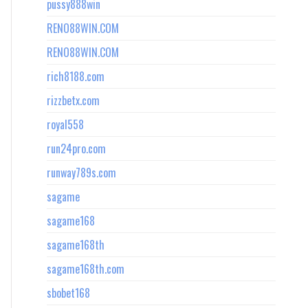
pussy888win
RENO88WIN.COM
RENO88WIN.COM
rich8188.com
rizzbetx.com
royal558
run24pro.com
runway789s.com
sagame
sagame168
sagame168th
sagame168th.com
sbobet168