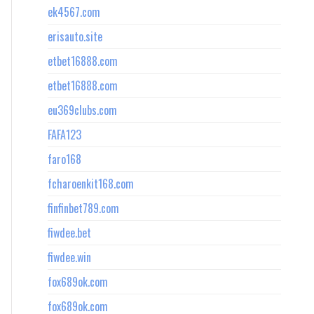
ek4567.com
erisauto.site
etbet16888.com
etbet16888.com
eu369clubs.com
FAFA123
faro168
fcharoenkit168.com
finfinbet789.com
fiwdee.bet
fiwdee.win
fox689ok.com
fox689ok.com