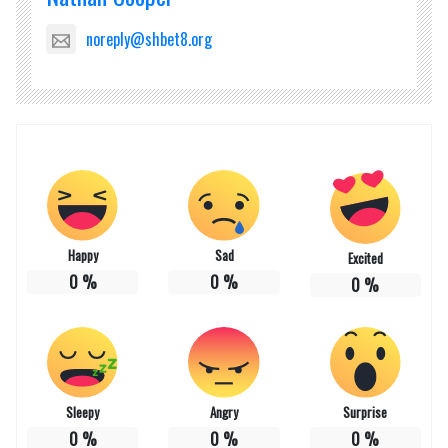
noreply@shbet8.org
Happy
Sad
Excited
0
%
0
%
0
%
Sleepy
Angry
Surprise
0
%
0
%
0
%