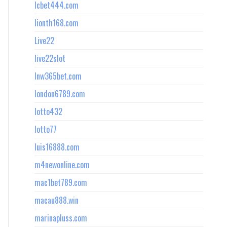
lcbet444.com
lionth168.com
Live22
live22slot
lnw365bet.com
london6789.com
lotto432
lotto77
luis16888.com
m4newonline.com
mac1bet789.com
macau888.win
marinapluss.com