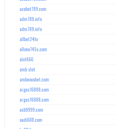
acebet789.com
adm789.info
adm789.info
allbet24hr
allone745s.com
alot666
amb slot
ambnovabet.com
argus16888.com
argus16888.com
asb9999.com
audi688.com