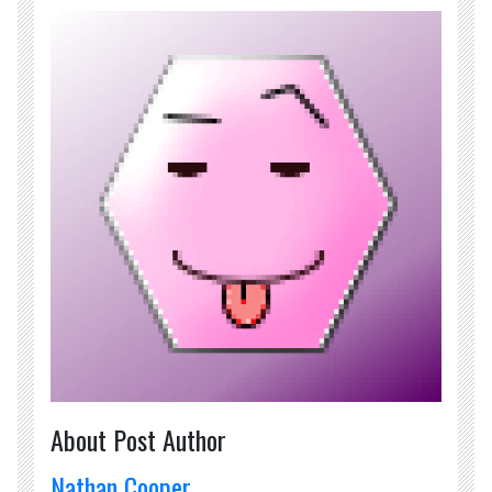
About Post Author
Nathan Cooper