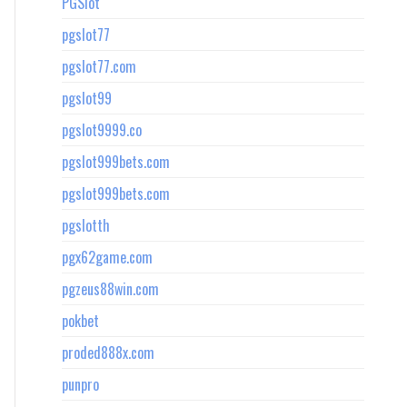
PGSlot
pgslot77
pgslot77.com
pgslot99
pgslot9999.co
pgslot999bets.com
pgslot999bets.com
pgslotth
pgx62game.com
pgzeus88win.com
pokbet
proded888x.com
punpro