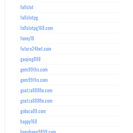
fullslot
fullslotpg
fullslotpg168.com
funny18
future24bet.com
gaojing888
gem99ths.com
gem99ths.com
goatza888fin.com
goatza888fin.com
gobaza88.com
happy168
hengheng9899.com