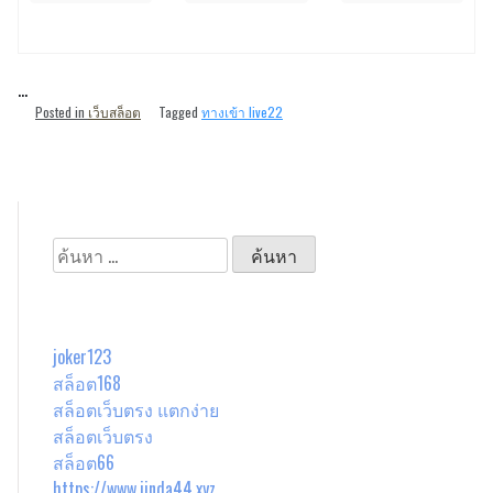
…
Posted in
เว็บสล็อต
Tagged
ทางเข้า live22
ค้นหา
สำหรับ:
joker123
สล็อต168
สล็อตเว็บตรง แตกง่าย
สล็อตเว็บตรง
สล็อต66
https://www.jinda44.xyz