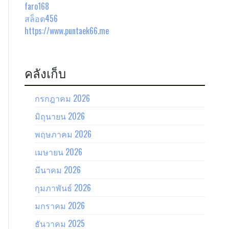
faro168
สล็อต456
https://www.puntaek66.me
คลังเก็บ
กรกฎาคม 2026
มิถุนายน 2026
พฤษภาคม 2026
เมษายน 2026
มีนาคม 2026
กุมภาพันธ์ 2026
มกราคม 2026
ธันวาคม 2025