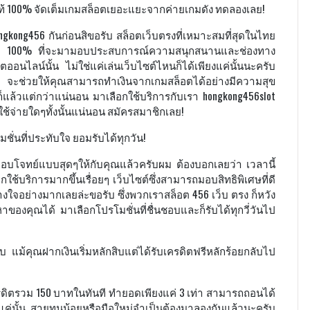
ท้ 100% จัดเต็มเกมสล็อตเยอะแยะจากค่ายเกมดัง ทดลองเลย!
gkong456 กันก่อนสิขอรับ สล็อตเว็บตรงที่เหมาะสมที่สุดในไทย
รงแท้ 100% ที่จะมามอบประสบการณ์ความสนุกสนานและช่องทาง
อนไลน์นั้น ไม่ใช่แค่เล่นเว็บไซต์ไหนก็ได้เพียงแค่นั้นนะครับ
ง จะช่วยให้คุณสามารถทำเงินจากเกมสล็อตได้อย่างมีความสุข
ไงก็แล้วแต่กว่าแน่นอน มาเลือกใช้บริการกับเรา hongkong456slot
าใช้จ่ายใดๆทั้งนั้นแน่นอน สมัครสมาชิกเลย!
ั่นที่ประทับใจ ยอมรับได้ทุกวัน!
อบโจทย์แบบสุดๆให้กับคุณแล้วครับผม ต้องบอกเลยว่า เวลานี้
้บริการมากขึ้นเรื่อยๆ เว็บไซต์ซึ่งสามารถมอบสิทธิพิเศษที่ดี
ใจอย่างมากเลยล่ะขอรับ ซึ่งพวกเราสล็อต 456 เว็บ ตรง ก็หวัง
งคุณได้ มาเลือกโปรโมชั่นที่ชื่นชอบและก็รับได้ทุกวี่วันไป
แม้คุณฝากเงินเริ่มหลักสิบแต่ได้รับเครดิตฟรีหลักร้อยกลับไป
เครดิตรวม 150 บาทในทันที ทำยอดเพียงแค่ 3 เท่า สามารถถอนได้
ตแค่นั้น สายทุนน้อยหรือมือใหม่จำเป็นต้องมาลองกันแล้วนะครับ