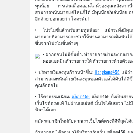
ทุนน้อย การเล่นสล็อตออนไลน์ของคุณหลังจากนี้
สามารถพนันมากแค่ไหนก็ได้ มีทุนน้อยก็เล่นน้อย อย
อีกด้วย บอกเลยว่า โคตรคุ้ม!
• โปรโมชั่นสำหรับสายทุนน้อย: แม้กระทั่งมีทุนน้
มากมายที่สามารถจะช่วยให้ท่านสามารถเดิมพันได้
ขึ้นจากโปรโมชั่นต่างๆ
• ฝากถอนไม่มีขั้นต่ำ: ทำรายการผ่านระบบฝากถ
คอยแอดมินทำรายการให้ ทำรายการด้วยตัวเอง
• บริหารเงินลงทุนก้าวหน้าขึ้น:
Hongkong456
แม้ว่า
สามารถลงพนันด้วยเงินลงทุนของตัวเองได้ดิบได้ดีขึ
คุณอีกต่อไป
• ไร้ค่าธรรมเนียม:
สล็อต456
สล็อต456 ยิ่งเป็นสาย
เว็บไซต์ตรงแท้ ไม่ผ่านเอเย่นต์ มั่นใจได้เลยว่า ไ
ฟินๆได้เลย
สมัครสมาชิกใหม่กับพวกเราเว็บไซต์ตรงที่ดีที่สุดได้แ
ถ้าหากคุณได้ลองมาใช้บริการกับเว็บ สล็อต456 ขอ