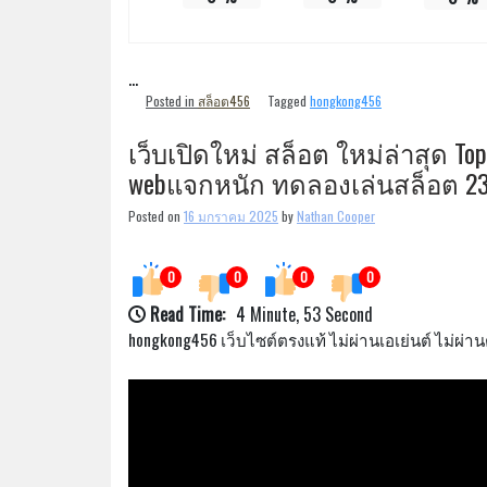
…
Posted in
สล็อต456
Tagged
hongkong456
เว็บเปิดใหม่ สล็อต ใหม่ล่าสุด Top
webแจกหนัก ทดลองเล่นสล็อต 23
Posted on
16 มกราคม 2025
by
Nathan Cooper
0
0
0
0
Read Time:
4 Minute, 53 Second
hongkong456 เว็บไซต์ตรงแท้ ไม่ผ่านเอเย่นต์ ไม่ผ่