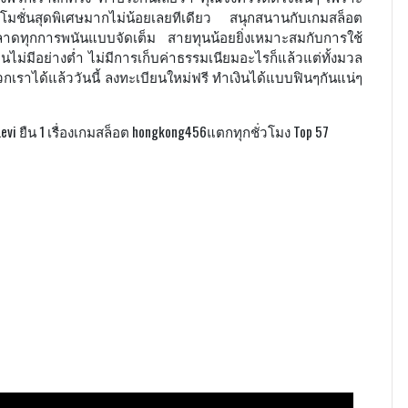
้งโปรโมชั่นสุดพิเศษมากไม่น้อยเลยทีเดียว สนุกสนานกับเกมสล็อต
่พลาดทุกการพนันแบบจัดเต็ม สายทุนน้อยยิ่งเหมาะสมกับการใช้
ไม่มีอย่างต่ำ ไม่มีการเก็บค่าธรรมเนียมอะไรก็แล้วแต่ทั้งมวล
วกเราได้แล้ววันนี้ ลงทะเบียนใหม่ฟรี ทำเงินได้แบบฟินๆกันแน่ๆ
vi ยืน 1 เรื่องเกมสล็อต hongkong456แตกทุกชั่วโมง Top 57