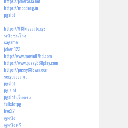
https://jokerasia.net
https://moodeng.in
pgslot
https://918kissauto.xyz
หนังชนโรง
sagame
joker 123
http://www.movie87hd.com
https://www.pussy888play.com
https://pussy888win.com
sexybaccarat
pgslot
pg slot
pgslot เว็บตรง
fullslotpg
live22
ดูหนัง
ดูหนังฟรี