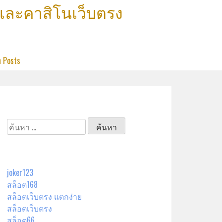
น์และคาสิโนเว็บตรง
n Posts
ค้นหา
สำหรับ:
joker123
สล็อต168
สล็อตเว็บตรง แตกง่าย
สล็อตเว็บตรง
สล็อต66