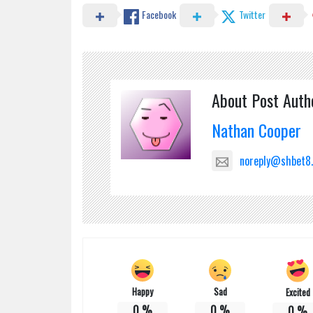
Facebook
Twitter
About Post Auth
Nathan Cooper
noreply@shbet8.
Happy
Sad
Excited
0
%
0
%
0
%