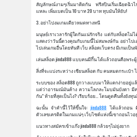
สัญลักษณ์งามๆเริ่มมาติดกัน ฟรีสปินเริ่มเฉียดฉิว
แหละ เพิ่มเบตเป็น 10 บาท 20 บาท ทุบมันให้ยับ!
3. อย่าไปงมเกมเดียวหมดทางหนี
มนุษย์เราเวลารักผู้ใดกันแน่รักจริง แต่กับสล็อตไม
แสดงว่าวันนี้ดวงคุณกับเกมนี้ไม่สมพงษ์กัน อย่าไป
ไปเล่นเกมอื่นโดยทันที เว็บ สล็อตเว็บตรง มีเกมเป็
เล่นสล็อต jinda888 แบบคนมีกึ๋น ได้แล้วถอนคือพระผู้
สิ่งที่จะแบ่งระหว่าง เซียนสล็อต กับ คนหมดกระเป๋า ไ
ระบบของ สล็อต888 ถูกวางแบบมาให้แตกง่ายอยู่แล
แต่ว่าอารมณ์มันค้าง ความโลภละโมบมันบังตา มีความ
กัน” ท้ายที่สุดเป็นไง? เรียบร้อย… โดนดูดคืนทั้งยังท
ฉะนั้น จำคำนี้ไว้ให้ขึ้นใจ:
jinda888
ได้แล้วถอน คือพ
ตัวเลขเครดิตในเกมแน่ๆ เว็บไซต์แห่งนี้เขาถอนไวอยู
แนวทางสมัครเข้าแก๊ง jinda888 กล้วยๆไม่ยุ่งยาก