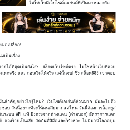
ไม่ใช่เว็บผีเว็บไซต์เอเย่นต์ที่เปิดมาหลอกยัด
บหมดเปลือก!
่เป็นเรื่อง
ได้ที่สุดเป็นยังไง? สล็อตเว็บไซต์ตรง ไม่ใช่หน้าเว็บที่สวย
แตกจริง และ ถอนเงินได้จริง แค่นั้นจบ! ซึ่ง สล็อต888 เขาตอบ
ันสำคัญอย่างไรรู้ไหม? เว็บไซต์เอเย่นต์ส่วนมาก มันจะไปดึง
จชอบ วันนี้อยากที่จะให้คนเสียมากแค่ไหน วันนี้ต้องการล็อกยูส
ันเป็นระบบ API แท้ ยิงตรงจากต่างแดน (ค่ายนอก) อัตราการแตก
วงร้ายเป็นเสีย วัดกันที่ฝีมือและก็จังหวะ ไม่มีมานั่โลภดปุ่ม