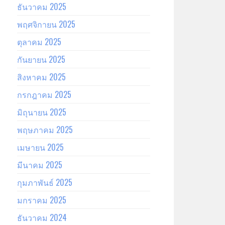
ธันวาคม 2025
พฤศจิกายน 2025
ตุลาคม 2025
กันยายน 2025
สิงหาคม 2025
กรกฎาคม 2025
มิถุนายน 2025
พฤษภาคม 2025
เมษายน 2025
มีนาคม 2025
กุมภาพันธ์ 2025
มกราคม 2025
ธันวาคม 2024