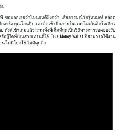
ลิป
ี ขอบอกเลยว่าไปนอนดียิ่งกว่า เสียอารมณ์วัยรุ่นหมด! สล็อต
ยงจริง คุณโอนปุ๊บ เครดิตเข้าปั๊บภายในเวลาไม่เกินอึดใจเดียว
ังค์เข้าเกมแล้ว! รวมทั้งที่เด็ดที่สุดเป็นวิถีทางการรอคอยงรับ
ู้ใดที่เป็นสายเทรนดี้ใช้ True Money Wallet ก็สามารถใช้งาน
ไม่มีโยกโย้ ไม่มีตุกติก