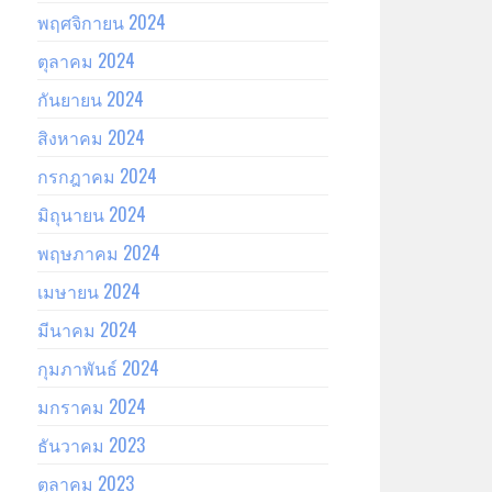
พฤศจิกายน 2024
ตุลาคม 2024
กันยายน 2024
สิงหาคม 2024
กรกฎาคม 2024
มิถุนายน 2024
พฤษภาคม 2024
เมษายน 2024
มีนาคม 2024
กุมภาพันธ์ 2024
มกราคม 2024
ธันวาคม 2023
ตุลาคม 2023