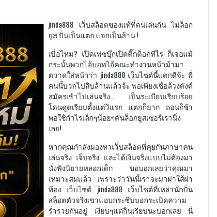
jinda888 เว็บสล็อตของแท้ที่คนเล่นกัน ไม่ล็อก
ยูส ปั่นเป็นแตก แจกเป็นล้าน !
เบื่อไหม? เปิดเฟซบุ๊กเปิดติ๊กต็อกทีไร ก็เจอแม้
กระนั้นพวกไอ้บอทไอ้คณะทำงานหน้าม้ามา
ตวาดใส่หน้าว่า jinda888 เว็บไซต์นี้แตกดีจ้ะ พี่
คนนี้บวกไปสิบล้านแล้วจ้ะ พอเพียงเชื่อล้วงตังค์
สมัครเข้าไปเล่นจริง… เป็นระเบียบเรียบร้อย
โดนดูดเรียบตั้งแต่วิแรก แตกก็ยาก ถอนก็ช้า
พอใช้กำไรเล็กๆน้อยๆดันล็อกยูสเซอร์เรานิ่ง
เลย!
หากคุณกำลังมองหาเว็บสล็อตที่คุยกันภาษาคน
เล่นจริง เจ็บจริง และได้เงินจริงแบบไม่ต้องมา
นั่งฟังนิยายหลอกเด็ก ขอบอกเลยว่าคุณมา
เหมาะสมแล้ว เพราะว่าวันนี้เราจะมาผ่าใส้ผ่า
ท้อง เว็บไซต์ jinda888 เว็บไซต์ที่เหล่านักปั่น
สล็อตตัวจริงเขาแอบกระซิบบอกระเบิดความ
ร่ำรวยกันอยู่ เงียบๆแต่กินเรียบนะบอกเลย นี่