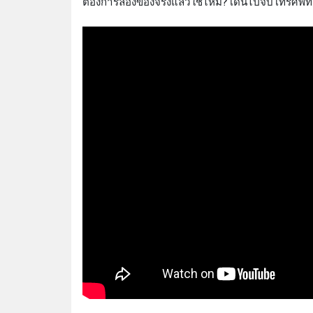
ต้องการลองของจริงแล้วใช่ไหม? เดินไปจับโทรศัพท์เคล