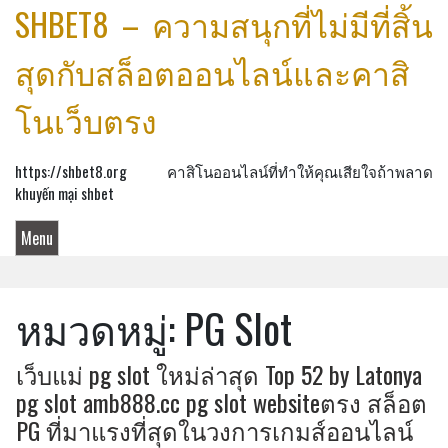
Skip
SHBET8 – ความสนุกที่ไม่มีที่สิ้น
to
content
สุดกับสล็อตออนไลน์และคาสิ
โนเว็บตรง
https://shbet8.org คาสิโนออนไลน์ที่ทำให้คุณเสียใจถ้าพลาด
khuyến mại shbet
Menu
หมวดหมู่:
PG Slot
เว็บแม่ pg slot ใหม่ล่าสุด Top 52 by Latonya
pg slot amb888.cc pg slot websiteตรง สล็อต
PG ที่มาแรงที่สุดในวงการเกมส์ออนไลน์