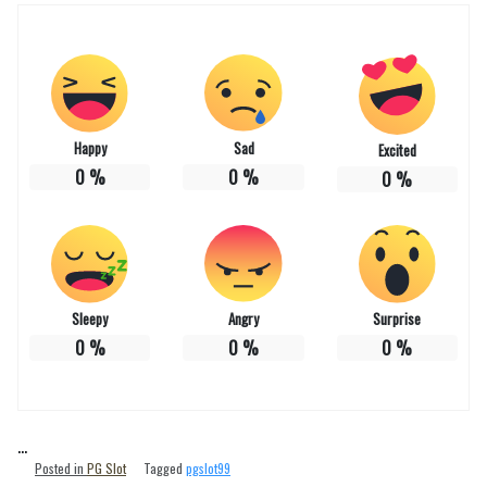
Happy
Sad
Excited
0
%
0
%
0
%
Sleepy
Angry
Surprise
0
%
0
%
0
%
…
Posted in
PG Slot
Tagged
pgslot99