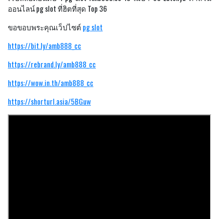
ออนไลน์ pg slot ที่ฮิตที่สุด Top 36
ขอขอบพระคุณเว็ปไซต์
pg slot
https://bit.ly/amb888_cc
https://rebrand.ly/amb888_cc
https://wow.in.th/amb888_cc
https://shorturl.asia/5BGuw