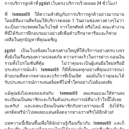
การบริการลูกค้าที่ pgslot เว็บตรง บริการเร็วตลอด 24 ชั่วโมง !
ที่ temmax69 ให้ความสำคัญกับการบริการลูกค้าอย่างมากมาย
โดยมีทีมงานที่พร้อมให้บริการตลอด 1 วันผ่านช่องทางต่างๆไม่ว่า
จะเป็นการแชทสดในเว็บไซต์ การโทรศัพท์ หรือไลน์ คณะทำงาน
ที่นี่ได้รับการฝึกอบรมมาอย่างดีเพื่อคำปรึกษาหารือและก็ช่วย
เหลือในทุกปัญหาที่คุณเผชิญ
pgslot เป็นเว็บสล็อตเว็บตรงค่ายใหญ่ที่ให้บริการอย่างครบวงจร
ทั้งยังในเรื่องของความปลอดภัย ความรวดเร็วในการฝาก-ถอนเงิน
รวมทั้งโปรโมชั่นที่คุ้ม ไม่ว่าคุณจะเป็นผู้เล่นมือใหม่หรือมี
ประสบการณ์แล้ว temmax69 ก็มีทั้งหมดทุกอย่างที่คุณปรารถนา
ด้วยเกมที่หลากหลายและบริการที่เป็นเลิศ ผมมั่นใจว่าคุณจะได้
รับประสบการณ์การเล่นสล็อตที่ไม่ซ้ำใครอย่างไม่ต้องสงสัย
แม้คุณยังไม่เคยลองเล่นกับ temmax69 ผมเสนอแนะให้ท่านลง
ทะเบียนเป็นสมาชิกและก็เริ่มต้นประสบการณ์ที่น่าเร้าใจนี้ได้เลย
นะครับ! และลงทะเบียนเป็นสมาชิกกับทางเราขณะนี้ ยังได้รับ
เครดิตฟรีนำไปทดสอบเล่นสล็อตจากทางเราฟรีๆได้อีกด้วย!
บทความนี้เขียนขึ้นเพื่อให้นักอ่านรู้เรื่องเกี่ยวกับ temmax69 และก็
พร้อมที่จะเริ่มเล่นสล็อตออนไลน์ได้อย่างมั่นใจ อย่าลืมเรียนรู้แล้ว