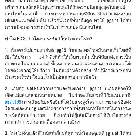
บริการเกมสล็อตที่มีคุณภาพและได้รับความนิยมสูงสุดในกลุ่มผู้
เล่นไทยในตอนนี้ ด้วยการนำเสนอเกมที่มีกราฟิกสวยสดงดงาม
เสียงเอฟเฟกต์ตื่นเต้น แล้วก็ฟีเจอร์ที่น่าดึงดูด ทำให้ pgslot ได้รับ
ความนิยมอย่างรวดเร็วในวงการเกมพนันออนไลน์
ทำไม PG SLOT ถึงมาแรงชั้น 1 ในประเทศไทย?
1. เว็บตรงไม่ผ่านเอเย่นต์ pg99 ในประเทศไทยมีหลายเว็บไซต์ที่
เปิดให้บริการ แต่ว่าสิ่งที่ทำให้เว็บพวกนั้นเป็นที่นิยมคือการเป็น
เว็บตรง ไม่ผ่านเอเย่นต์ ซึ่งหมายความว่าผู้เล่นสามารถเล่นเกมได้
โดยตรงจากผู้ให้บริการ ไม่ต้องผ่านตัวกลาง ทำให้การฝาก-ถอน
เงินรวดเร็วทันใจและไม่เป็นอันตรายมากเพิ่มขึ้น
2. เกมPg slotที่หลากหลายและก็แตกง่าย pgslot มีเกมสล็อตให้
เลือกเล่นล้นหลามหลายหมวด ไม่ว่าจะเป็นเกมที่มีธีมแฟนตาซี,
pgslot99
การเสี่ยงภัย, หรือธีมที่ได้รับแรงจูงใจจากภาพยนตร์ชื่อดัง
โดยแต่ละเกมpg slotมีอัตราการจ่ายที่สูงรวมทั้งโอกาสในการชนะ
รางวัลที่ค่อนข้างง่าย ก็เลยทำให้ผู้เล่นมีโอกาสได้รับเงินรางวัล
มากกว่าการเล่นเกมสล็อตจากค่ายอื่นๆ
3. โปรโมชั่นแล้วก็โบนัสที่เยี่ยมที่สุด หนึ่งในเหตุผลที่ pg slot ได้รับ