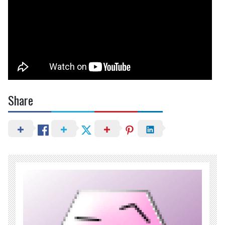
Share