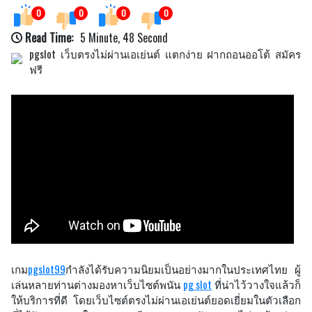
0
0
0
0
Read Time:
5 Minute, 48 Second
pgslot เว็บตรงไม่ผ่านเอเย่นต์ แตกง่าย ฝากถอนออโต้ สมัคร
ฟรี
เกม
pgslot99
กำลังได้รับความนิยมเป็นอย่างมากในประเทศไทย ผู้
เล่นหลายท่านต่างมองหาเว็บไซต์พนัน
pg slot
ที่น่าไว้วางใจแล้วก็
ให้บริการที่ดี โดยเว็บไซต์ตรงไม่ผ่านเอเย่นต์ยอดเยี่ยมในตัวเลือก