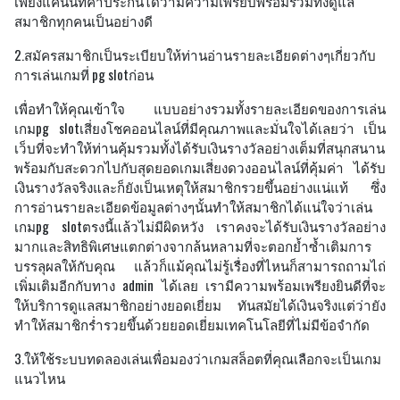
เพียงแค่นั้นที่ค้ำประกันได้ว่ามีความเพรียบพร้อมรวมทั้งดูแล
สมาชิกทุกคนเป็นอย่างดี
2.สมัครสมาชิกเป็นระเบียบให้ท่านอ่านรายละเอียดต่างๆเกี่ยวกับ
การเล่นเกมที่ pg slotก่อน
เพื่อทำให้คุณเข้าใจ แบบอย่างรวมทั้งรายละเอียดของการเล่น
เกมpg slotเสี่ยงโชคออนไลน์ที่มีคุณภาพและมั่นใจได้เลยว่า เป็น
เว็บที่จะทำให้ท่านคุ้มรวมทั้งได้รับเงินรางวัลอย่างเต็มที่สนุกสนาน
พร้อมกับสะดวกไปกับสุดยอดเกมเสี่ยงดวงออนไลน์ที่คุ้มค่า ได้รับ
เงินรางวัลจริงและก็ยังเป็นเหตุให้สมาชิกรวยขึ้นอย่างแน่แท้ ซึ่ง
การอ่านรายละเอียดข้อมูลต่างๆนั้นทำให้สมาชิกได้แน่ใจว่าเล่น
เกมpg slotตรงนี้แล้วไม่มีผิดหวัง เราคงจะได้รับเงินรางวัลอย่าง
มากและสิทธิพิเศษแตกต่างจากล้นหลามที่จะตอกย้ำซ้ำเติมการ
บรรลุผลให้กับคุณ แล้วก็แม้คุณไม่รู้เรื่องที่ไหนก็สามารถถามไถ่
เพิ่มเติมอีกกับทาง admin ได้เลย เรามีความพร้อมเพรียงยินดีที่จะ
ให้บริการดูแลสมาชิกอย่างยอดเยี่ยม ทันสมัยได้เงินจริงแต่ว่ายัง
ทำให้สมาชิกร่ำรวยขึ้นด้วยยอดเยี่ยมเทคโนโลยีที่ไม่มีข้อจำกัด
3.ให้ใช้ระบบทดลองเล่นเพื่อมองว่าเกมสล็อตที่คุณเลือกจะเป็นเกม
แนวไหน