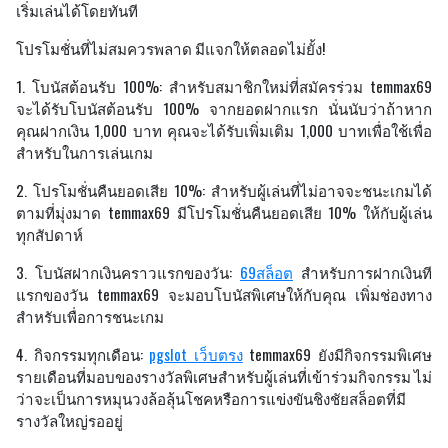
เริ่มเล่นได้โดยทันที
โปรโมชั่นที่ไม่สมควรพลาด มีแจกให้ตลอดไม่ยั้ง!
1. โบนัสต้อนรับ 100%: สำหรับสมาชิกใหม่ที่สมัครร่วม temmax69
จะได้รับโบนัสต้อนรับ 100% จากยอดฝากแรก นั่นนับว่าถ้าหาก
คุณฝากเงิน 1,000 บาท คุณจะได้รับเพิ่มเติม 1,000 บาทเพื่อใช้เพื่อ
สำหรับในการเล่นเกม
2. โปรโมชั่นคืนยอดเสีย 10%: สำหรับผู้เล่นที่ไม่อาจจะชนะเกมได้
ตามที่มุ่งมาด temmax69 มีโปรโมชั่นคืนยอดเสีย 10% ให้กับผู้เล่น
ทุกสัปดาห์
3. โบนัสฝากเงินคราวแรกของวัน:
69สล็อต
สำหรับการฝากเงินที
แรกของวัน temmax69 จะมอบโบนัสพิเศษให้กับคุณ เพิ่มช่องทาง
สำหรับเพื่อการชนะเกม
4. กิจกรรมทุกเดือน:
pgslot เว็บตรง
temmax69 ยังมีกิจกรรมพิเศษ
รายเดือนที่มอบของรางวัลพิเศษสำหรับผู้เล่นที่เข้าร่วมกิจกรรม ไม่
ว่าจะเป็นการหมุนวงล้อลุ้นโชคหรือการแข่งขันชิงชัยสล็อตที่มี
รางวัลใหญ่รออยู่