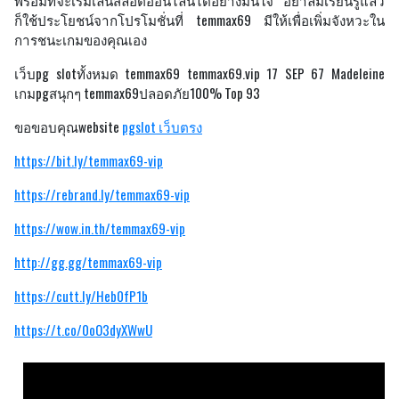
ก็ใช้ประโยชน์จากโปรโมชั่นที่ temmax69 มีให้เพื่อเพิ่มจังหวะใน
การชนะเกมของคุณเอง
เว็บpg slotทั้งหมด temmax69 temmax69.vip 17 SEP 67 Madeleine
เกมpgสนุกๆ temmax69ปลอดภัย100% Top 93
ขอขอบคุณwebsite
pgslot เว็บตรง
https://bit.ly/temmax69-vip
https://rebrand.ly/temmax69-vip
https://wow.in.th/temmax69-vip
http://gg.gg/temmax69-vip
https://cutt.ly/Heb0fP1b
https://t.co/0oO3dyXWwU