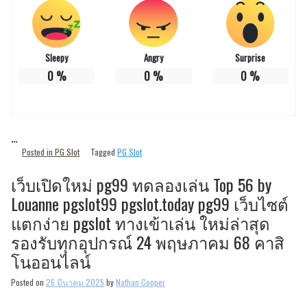
Sleepy
Angry
Surprise
0
%
0
%
0
%
…
Posted in
PG Slot
Tagged
PG Slot
เว็บเปิดใหม่ pg99 ทดลองเล่น Top 56 by
Louanne pgslot99 pgslot.today pg99 เว็บไซต์
แตกง่าย pgslot ทางเข้าเล่น ใหม่ล่าสุด
รองรับทุกอุปกรณ์ 24 พฤษภาคม 68 คาสิ
โนออนไลน์
Posted on
26 มีนาคม 2025
by
Nathan Cooper