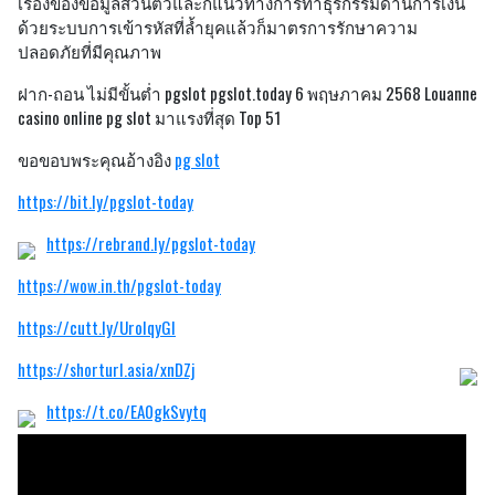
เรื่องของข้อมูลส่วนตัวและก็แนวทางการทำธุรกรรมด้านการเงิน
ด้วยระบบการเข้ารหัสที่ล้ำยุคแล้วก็มาตรการรักษาความ
ปลอดภัยที่มีคุณภาพ
ฝาก-ถอน ไม่มีขั้นต่ำ pgslot pgslot.today 6 พฤษภาคม 2568 Louanne
casino online pg slot มาแรงที่สุด Top 51
ขอขอบพระคุณอ้างอิง
pg slot
https://bit.ly/pgslot-today
https://rebrand.ly/pgslot-today
https://wow.in.th/pgslot-today
https://cutt.ly/UroIqyGl
https://shorturl.asia/xnDZj
https://t.co/EA0gkSvytq