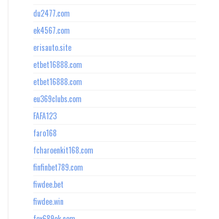
du2477.com
ek4567.com
erisauto.site
etbet16888.com
etbet16888.com
eu369clubs.com
FAFA123
faro168
fcharoenkit168.com
finfinbet789.com
fiwdee.bet
fiwdee.win
fox689ok.com