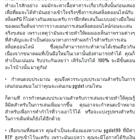
ทำอะไรสักอย่าง ผมมักจะหาเนื้อหาสาระเกี่ยวกับสิ่งนั้นก่อนเสมอ
เพื่อที่ผมจะได้ทำมันอย่างเข้าใจจริงๆซึ่งการเล่นสล็อตออนไลน์กับ
สล็อตPG ก็ไม่ต่างกันเลยนะครับ การฝึกหัดเล่นในแบบอย่างมือใหม่
ของผมเริ่มต้นจากการวางแผนการเล่นสล็อตออนไลน์ก่อนจะเล่น
จริงๆเสมอ เพราะเหตุว่ามันจะช่วยทำให้ผมมองเห็นภาพรวมต่างๆ
ที่สำคัญและจำเป็นต่อแนวทางการทำผลกำไรสำหรับการเล่น
สล็อตออนไลน์ ซึ่งคุณก็สามารถกระทำตามได้เช่นเดียวกัน
เนื่องจากขนาดผมที่เป็นมือใหม่ในเวลานั้นยังสามารถทำได้ คุณก็
ทำเป็นแน่นอน รับประกันเลยว่า เทิร์นโปรได้ 100% จะมีขั้นตอน
อะไรบ้างนั้น มาดูกัน!
• กำหนดงบประมาณ คุณจึงควรระบุงบประมาณสำหรับในการ
เล่นก่อนเสมอ ไม่ว่าคุณจะเล่นเกม pgslot เกมไหน
ก็ตามที การกำหนดงบประมาณสำหรับการเล่นจะช่วยทำให้คุณรู้
ลิมิตสำหรับในการเล่นเพิ่มมากขึ้น คุณอาจจะกำหนดเป้าหมาย
สำหรับเพื่อการทำกำไรที่วางเอาไว้ได้ หรือจะแบ่งรูปทรงสำหรับ
ในการเดิมพันก็ยังได้อีกด้วย
• เลือกเกมที่สมควร คุณจำเป็นจะต้องมองหาเกม pgslot99 ที่มีค่า
RTP สูงๆเข้าไว้นะครับ เพราะมันแปลว่า คุณจะมีโอกาสได้รับเงิน