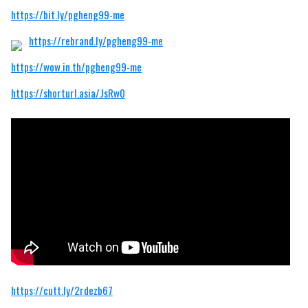
https://bit.ly/pgheng99-me
https://rebrand.ly/pgheng99-me
https://wow.in.th/pgheng99-me
https://shorturl.asia/JsRw0
https://cutt.ly/2rdezb67