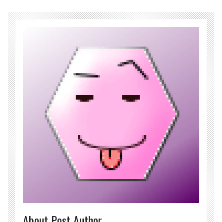
About Post Author