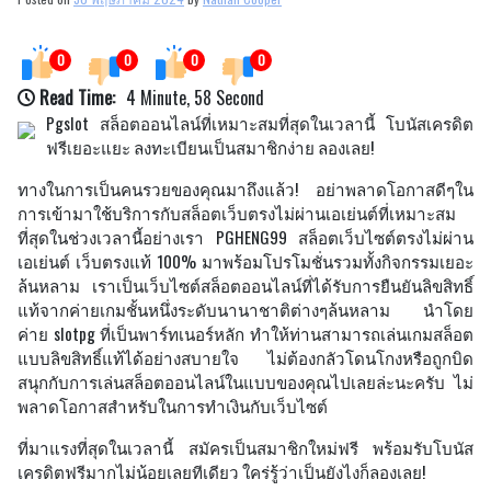
0
0
0
0
Read Time:
4 Minute, 58 Second
Pgslot สล็อตออนไลน์ที่เหมาะสมที่สุดในเวลานี้ โบนัสเครดิต
ฟรีเยอะแยะ ลงทะเบียนเป็นสมาชิกง่าย ลองเลย!
ทางในการเป็นคนรวยของคุณมาถึงแล้ว! อย่าพลาดโอกาสดีๆใน
การเข้ามาใช้บริการกับสล็อตเว็บตรงไม่ผ่านเอเย่นต์ที่เหมาะสม
ที่สุดในช่วงเวลานี้อย่างเรา PGHENG99 สล็อตเว็บไซต์ตรงไม่ผ่าน
เอเย่นต์ เว็บตรงแท้ 100% มาพร้อมโปรโมชั่นรวมทั้งกิจกรรมเยอะ
ล้นหลาม เราเป็นเว็บไซต์สล็อตออนไลน์ที่ได้รับการยืนยันลิขสิทธิ์
แท้จากค่ายเกมชั้นหนึ่งระดับนานาชาติต่างๆล้นหลาม นำโดย
ค่าย slotpg ที่เป็นพาร์ทเนอร์หลัก ทำให้ท่านสามารถเล่นเกมสล็อต
แบบลิขสิทธิ์แท้ได้อย่างสบายใจ ไม่ต้องกลัวโดนโกงหรือถูกบิด
สนุกกับการเล่นสล็อตออนไลน์ในแบบของคุณไปเลยล่ะนะครับ ไม่
พลาดโอกาสสำหรับในการทำเงินกับเว็บไซต์
ที่มาแรงที่สุดในเวลานี้ สมัครเป็นสมาชิกใหม่ฟรี พร้อมรับโบนัส
เครดิตฟรีมากไม่น้อยเลยทีเดียว ใคร่รู้ว่าเป็นยังไงก็ลองเลย!