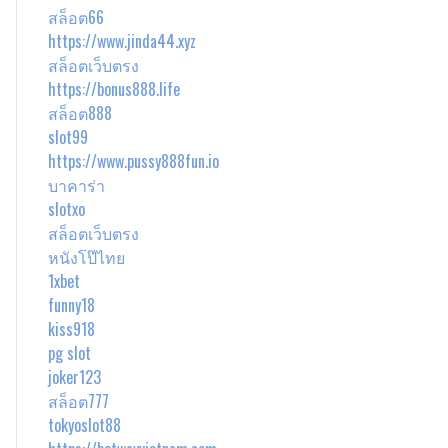
สล็อต66
https://www.jinda44.xyz
สล็อตเว็บตรง
https://bonus888.life
สล็อต888
slot99
https://www.pussy888fun.io
บาคาร่า
slotxo
สล็อตเว็บตรง
หนังโป๊ไทย
1xbet
funny18
kiss918
pg slot
joker123
สล็อต777
tokyoslot88