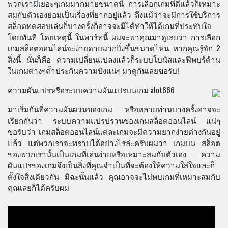
พวกเรามีเยอะๆเกมมากมายขนาดนี้ การเลือกเกมที่ดีแล้วก็เหมาะ
สมกับตัวเองย่อมเป็นเรื่องที่ยากอยู่แล้ว ถึงแม้ว่าจะมีการใช้บริการ
สล็อตทดสอบเล่นก็บางครั้งก็อาจจะมิได้ทำให้ได้เกมที่ประทับใจ
โดยทันที โดยเหตุนี้ ในพาร์ทนี้ ผมจะพาคุณมาดูเลยว่า การเลือก
เกมสล็อตออนไลน์จะง่ายดายมากยิ่งขึ้นขนาดไหน หากคุณรู้จัก 2
สิ่งนี้ นั่นก็คือ ความเปลี่ยนแปลงแล้วก็ระบบโบนัสและฟีพบร์ด้าน
ในเกมต่างๆค้ำประกันความปังแน่ๆ มาดูกันเลยขอรับ!
ความผันแปรหรือระบบความผันแปรบนเกม alot666
มาเริ่มกันที่ความผันผวนของเกม หรือหลายท่านบางครั้งอาจจะ
เรียกกันว่า ระบบความแปรปรวนของเกมสล็อตออนไลน์ แน่ๆ
ขอรับว่า เกมสล็อตออนไลน์แต่ละเกมจะมีความยากง่ายต่างกันอยู่
แล้ว แต่พวกเราจะทราบได้อย่างไรล่ะครับผมว่า เกมบน สล็อต
ของพวกเรานั้นเป็นเกมที่เล่นง่ายหรือเหมาะสมกับตัวเอง ความ
ผันแปรของเกมจึงเป็นสิ่งที่คุณจำเป็นที่จะต้องให้ความใส่ใจและก็
ตั้งใจสิ่งเดียวกัน มิฉะนั้นแล้ว คุณอาจจะไม่พบเกมที่เหมาะสมกับ
คุณเลยก็ได้ครับผม