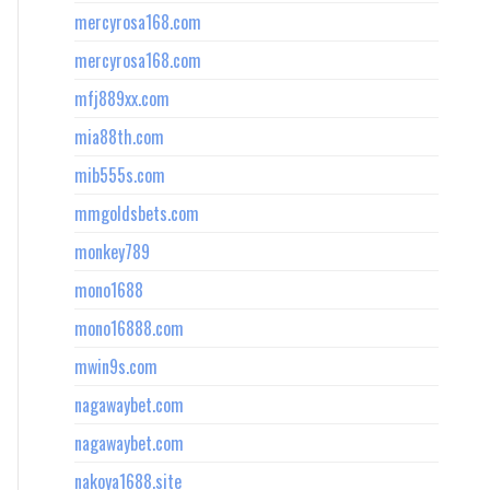
mercyrosa168.com
mercyrosa168.com
mfj889xx.com
mia88th.com
mib555s.com
mmgoldsbets.com
monkey789
mono1688
mono16888.com
mwin9s.com
nagawaybet.com
nagawaybet.com
nakoya1688.site