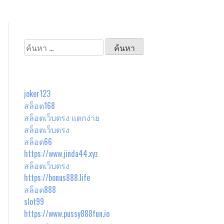
ค้นหา
สำหรับ:
joker123
สล็อต168
สล็อตเว็บตรง แตกง่าย
สล็อตเว็บตรง
สล็อต66
https://www.jinda44.xyz
สล็อตเว็บตรง
https://bonus888.life
สล็อต888
slot99
https://www.pussy888fun.io