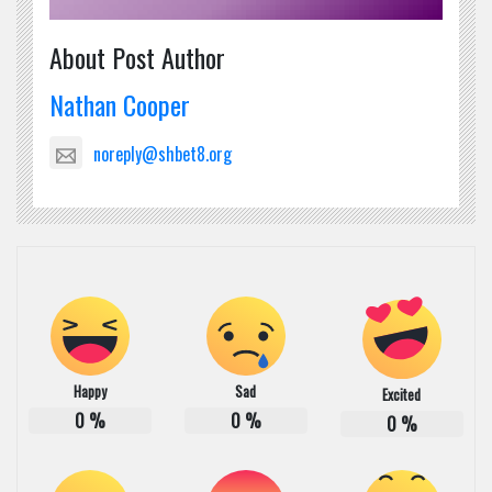
About Post Author
Nathan Cooper
noreply@shbet8.org
Happy
Sad
Excited
0
%
0
%
0
%