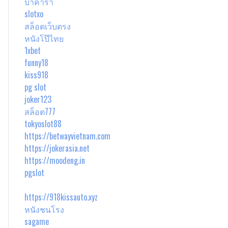
บาคาร่า
slotxo
สล็อตเว็บตรง
หนังโป๊ไทย
1xbet
funny18
kiss918
pg slot
joker123
สล็อต777
tokyoslot88
https://betwayvietnam.com
https://jokerasia.net
https://moodeng.in
pgslot
https://918kissauto.xyz
หนังชนโรง
sagame