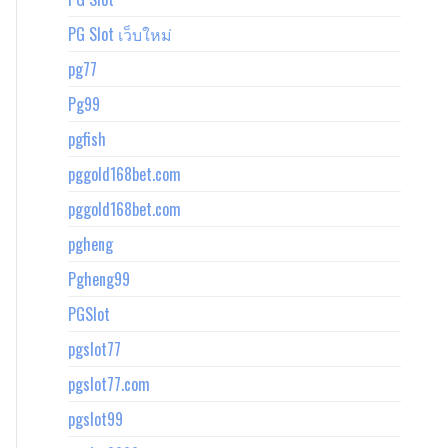
PG Slot เว็บใหม่
pg77
Pg99
pgfish
pggold168bet.com
pggold168bet.com
pgheng
Pgheng99
PGSlot
pgslot77
pgslot77.com
pgslot99