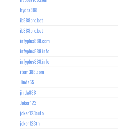
hydra888
ib888pro.bet
ib888pro.bet
infyplus888.com
infyplus888.info
infyplus888.info
item388.com
Jinda55
jinda888
Joker123
joker123auto
joker123th