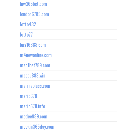
lnw365bet.com
london6789.com
lotto432
lotto77
luis16888.com
m4newonline.com
mac1bet789.com
macau888.win
marinapluss.com
mario678
mario678.info
medee989.com
meekin365day.com