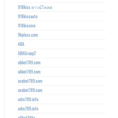
918kiss ดาวน์โหลด
918kissauto
918kissme
9kpluss.com
ABA
ABAGroup2
abbet789.com
abbet789.com
acebet789.com
acebet789.com
adm789.info
adm789.info
allbet24hr