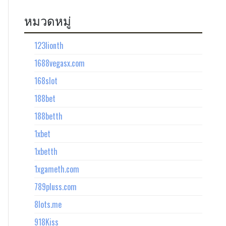
หมวดหมู่
123lionth
1688vegasx.com
168slot
188bet
188betth
1xbet
1xbetth
1xgameth.com
789pluss.com
8lots.me
918Kiss