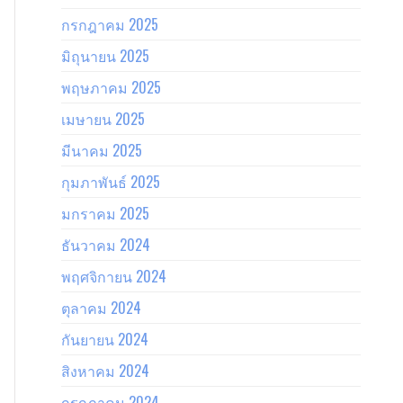
กรกฎาคม 2025
มิถุนายน 2025
พฤษภาคม 2025
เมษายน 2025
มีนาคม 2025
กุมภาพันธ์ 2025
มกราคม 2025
ธันวาคม 2024
พฤศจิกายน 2024
ตุลาคม 2024
กันยายน 2024
สิงหาคม 2024
กรกฎาคม 2024