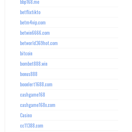
bbp168.me
betflixtikto
betm4vip.com
betwin6666.com
betworld369hot.com
bitcoin
bombet888.win
bonus888
boonlert1688.com
cashgame168
cashgame168x.com
Casino
cc11388.com