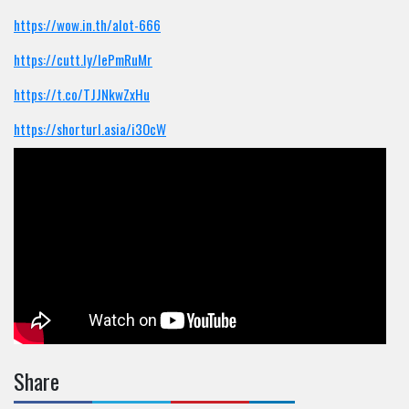
https://wow.in.th/alot-666
https://cutt.ly/lePmRuMr
https://t.co/TJJNkwZxHu
https://shorturl.asia/i3OcW
Share