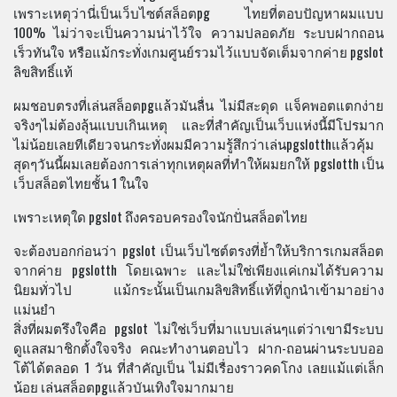
เพราะเหตุว่านี่เป็นเว็บไซต์สล็อตpg ไทยที่ตอบปัญหาผมแบบ
100% ไม่ว่าจะเป็นความน่าไว้ใจ ความปลอดภัย ระบบฝากถอน
เร็วทันใจ หรือแม้กระทั่งเกมศูนย์รวมไว้แบบจัดเต็มจากค่าย pgslot
ลิขสิทธิ์แท้
ผมชอบตรงที่เล่นสล็อตpgแล้วมันลื่น ไม่มีสะดุด แจ็คพอตแตกง่าย
จริงๆไม่ต้องลุ้นแบบเกินเหตุ และที่สำคัญเป็นเว็บแห่งนี้มีโปรมาก
ไม่น้อยเลยทีเดียวจนกระทั่งผมมีความรู้สึกว่าเล่นpgslotthแล้วคุ้ม
สุดๆวันนี้ผมเลยต้องการเล่าทุกเหตุผลที่ทำให้ผมยกให้ pgslotth เป็น
เว็บสล็อตไทยชั้น 1 ในใจ
เพราะเหตุใด pgslot ถึงครอบครองใจนักปั่นสล็อตไทย
จะต้องบอกก่อนว่า pgslot เป็นเว็บไซต์ตรงที่ย้ำให้บริการเกมสล็อต
จากค่าย pgslotth โดยเฉพาะ และไม่ใช่เพียงแค่เกมได้รับความ
นิยมทั่วไป แม้กระนั้นเป็นเกมลิขสิทธิ์แท้ที่ถูกนำเข้ามาอย่าง
แม่นยำ
สิ่งที่ผมตรึงใจคือ pgslot ไม่ใช่เว็บที่มาแบบเล่นๆแต่ว่าเขามีระบบ
ดูแลสมาชิกตั้งใจจริง คณะทำงานตอบไว ฝาก-ถอนผ่านระบบออ
โต้ได้ตลอด 1 วัน ที่สำคัญเป็น ไม่มีเรื่องราวคดโกง เลยแม้แต่เล็ก
น้อย เล่นสล็อตpgแล้วบันเทิงใจมากมาย