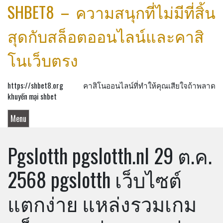
Skip
SHBET8 – ความสนุกที่ไม่มีที่สิ้น
to
content
สุดกับสล็อตออนไลน์และคาสิ
โนเว็บตรง
https://shbet8.org คาสิโนออนไลน์ที่ทำให้คุณเสียใจถ้าพลาด
khuyến mại shbet
Menu
Pgslotth pgslotth.nl 29 ต.ค.
2568 pgslotth เว็บไซต์
แตกง่าย แหล่งรวมเกม