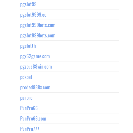
pgslot99
pgslot9999.co
pgslot999bets.com
pgslot999bets.com
pgslotth
pgx62game.com
pgzeus88win.com
pokbet
proded888x.com
punpro
PunPro66
PunPro66.com
PunPro777