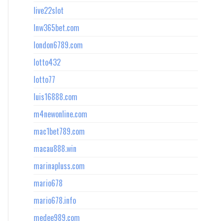
live22slot
lnw365bet.com
london6789.com
lotto432
lotto77
luis16888.com
m4newonline.com
mac1bet789.com
macau888.win
marinapluss.com
mario678
mario678.info
medee989.com