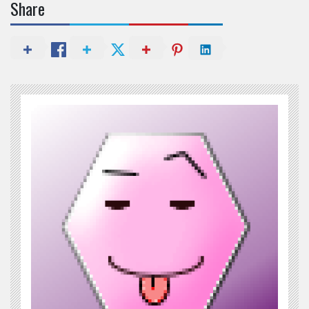
Share