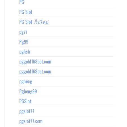
PG
PG Slot
PG Slot เว็บใหม่
pg77
Pg99
pgfish
pggold168bet.com
pggold168bet.com
pgheng
Pgheng99
PGSlot
pgslot77
pgslot77.com