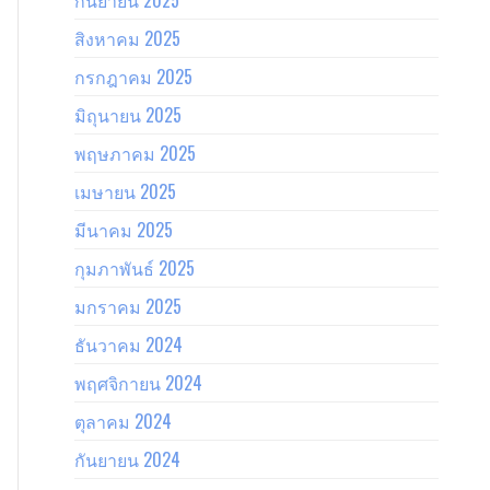
สิงหาคม 2025
กรกฎาคม 2025
มิถุนายน 2025
พฤษภาคม 2025
เมษายน 2025
มีนาคม 2025
กุมภาพันธ์ 2025
มกราคม 2025
ธันวาคม 2024
พฤศจิกายน 2024
ตุลาคม 2024
กันยายน 2024