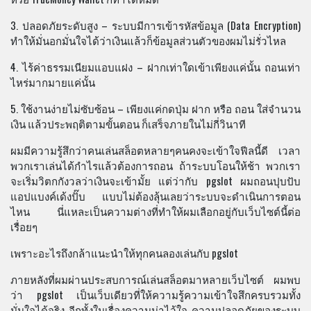
3. ปลอดภัยระดับสูง – ระบบมีการเข้ารหัสข้อมูล (Data Encryption)
ทำให้มั่นอกมั่นใจได้ว่าเงินแล้วก็ข้อมูลส่วนตัวของผมไม่รั่วไหล
4. ไร้ค่าธรรมเนียมแอบแฝง – ฝากเท่าใดเข้าเพียงแค่นั้น ถอนเท่า
ไหร่มากมายแค่นั้น
5. ใช้งานง่ายไม่ซับซ้อน – เพียงแค่กดปุ่ม ฝาก หรือ ถอน ใส่จำนวน
เงิน แล้วประพฤติตามขั้นตอน ก็เสร็จภายในไม่กี่วินาที
ผมมีความรู้สึกว่าคนเล่นสล็อตหลายๆคนคงจะเข้าใจฟีลนี้ดี เวลา
พวกเราเล่นได้กำไรแล้วต้องการถอน ถ้าระบบโอนให้ช้า พวกเรา
จะเริ่มวิตกกังวลว่าเงินจะเข้ามั้ย แต่ว่ากับ pgslot ผมถอนปุบปับ
แอปแบงค์เด้งปั๊บ แบบไม่ต้องลุ้นเลยว่าระบบจะดำเนินการตอน
ไหน นี่แหละเป็นความต่างที่ทำให้ผมเลือกอยู่กับเว็บไซต์นี้ต่อ
เรื่อยๆ
เพราะอะไรถึงกล้าแนะนำให้ทุกคนลองเล่นกับ pgslot
ภายหลังที่ผมผ่านประสบการณ์เล่นสล็อตมาหลายเว็บไซต์ ผมพบ
ว่า pgslot เป็นเว็บเดียวที่ให้ความรู้ความเข้าใจสึกครบรวมทั้ง
มั่นใจได้จริง อีกทั้งในเรื่องความน่าไว้ใจ ความปลอดภัยของระบบ