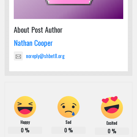
About Post Author
Nathan Cooper
noreply@shbet8.org
Happy
Sad
Excited
0
%
0
%
0
%