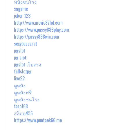
หนังชนโรง
sagame
joker 123
http://www.movie87hd.com
https://www.pussy888play.com
https://pussy888win.com
sexybaccarat
pgslot
pg slot
pgslot เว็บตรง
fullslotpg
live22
ดูหนัง
ดูหนังฟรี
ดูหนังชนโรง
faro168
สล็อต456
https://www.puntaek66.me