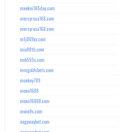
meekin365day.com
mercyrosa168.com
mercyrosa168.com
mfj889xx.com
mia88th.com
mib555s.com
mmgoldsbets.com
monkey789
mono1688
mono16888.com
mwin9s.com
nagawaybet.com
nagawaybet.com