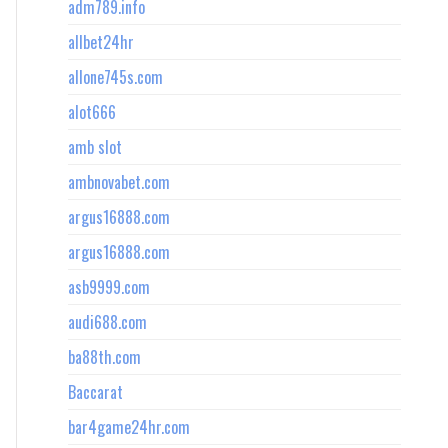
adm789.info
allbet24hr
allone745s.com
alot666
amb slot
ambnovabet.com
argus16888.com
argus16888.com
asb9999.com
audi688.com
ba88th.com
Baccarat
bar4game24hr.com